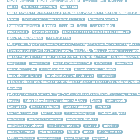
expérimentation
Expérimentation territoriale
expérimenter
extraction
fablab
fabriques de territoire
faiblesses
fără a fi nevoie de un examen sau o probă practică. Avem nevoie doar de informațiile d
forces
formation économie sociale et solidaire
formation low-tech
formation matériaux
frugale
frugalité
futur
futur désirable
futur durable
Gatitos Bengala
gatitos maine coon Regalo loro guacamayos
gouvernance partagée
habitat durable
https://vairuotojopazymejimaslegaliai.com/ https://gatitosparaadopcion.com regalo ador
I love your post and will love to read more. Thanks [URL="https://acheterpermisdeco
iar acestea vor fi înregistrate în sistem în termen de opt zile. Permisul de conducere
imaginaire
imaginaires
impact environnemental
informels
innovation
innovation frugale
innovation itérative
innovation sous contrainte
innovation territoriale
înregistrat pe site-ul nostru web
inspiration
ir jie bus prijungti prie sistemos per artimiausias aštuonias dienas. Vairuotojo pažymėjim
itération
jaký je vydáván v autoškolách. https://xn--koupit-idiskprkaz-w3b51a67cqn.com/ Ein echt
jugaad
kaip ir išduodamas vairavimo mokyklose
Kairos
kate raworth
Konk Ar Lab
limites planétaires
Loro gris africano
low-tech
low-tech collective
low-tech lab
maison biologique
material footprint
matériaux
matériaux biosourcés
matériaux durables
matériaux écologiques
matériaux innovants
max neef
mécénat
mesure d'impact
microplastique
MNHM
mnhn
MOOC low-tech
MOOC matériaux
mooc océans
mooc territoire
negawatt