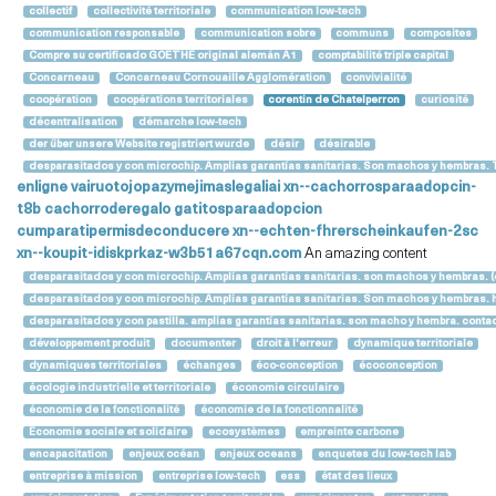
collectif
collectivité territoriale
communication low-tech
communication responsable
communication sobre
communs
composites
Compre su certificado GOETHE original alemán A1
comptabilité triple capital
Concarneau
Concarneau Cornouaille Agglomération
convivialité
coopération
coopérations territoriales
corentin de Chatelperron
curiosité
décentralisation
démarche low-tech
der über unsere Website registriert wurde
désir
désirable
desparasitados y con microchip. Amplias garantías sanitarias. Son machos y hembras. Th
enligne
vairuotojopazymejimaslegaliai
xn--cachorrosparaadopcin-
t8b
cachorroderegalo
gatitosparaadopcion
cumparatipermisdeconducere
xn--echten-fhrerscheinkaufen-2sc
xn--koupit-idiskprkaz-w3b51a67cqn.com
An amazing content
desparasitados y con microchip. Amplías garantías sanitarias. son machos y hembras. (c
desparasitados y con microchip. Amplias garantías sanitarias. Son machos y hembras. 
desparasitados y con pastilla. amplias garantías sanitarias. son macho y hembra. cont
développement produit
documenter
droit à l'erreur
dynamique territoriale
dynamiques territoriales
échanges
éco-conception
écoconception
écologie industrielle et territoriale
économie circulaire
économie de la fonctionalité
économie de la fonctionnalité
Economie sociale et solidaire
ecosystèmes
empreinte carbone
encapacitation
enjeux océan
enjeux oceans
enquetes du low-tech lab
entreprise à mission
entreprise low-tech
ess
état des lieux