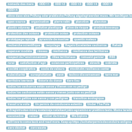
nomade des mers
ODD 11
ODD 12
ODD 13
ODD 14
ODD 7
ODD14
ohne dass eine Prüfung oder praktische Prüfung abgelegt werden muss. Wir benötigen le
open-source
organisation
pierre rabhi
planction
plancton
plastic odyssey
pollution plastique
prise de risque
produit écoconçu
protection des océans
protection océan
protection océans
prototypage rapide
pyramide de maslow
quentin mateus
recherche scientifique
recyclage
Regalo Excelentes cachorros
Rehab
repenser modèle
réseau
résilience
résilience des territoires
respect de l'environnement
rôles territoriaux
romuald garnier
RSE
rural
satisfaction d'agir
sciences participatives
skravik
sobriété
société coopérative
socle de valeurs
stockholm resilience center
subsidiarité
surexploitation
swot
techno-discernement
terre mer
territoire low-tech
théorie du donut
tiers-lieu
todos los cachorros están sanos y Vienen con su pedigrí
todos los cachorros están sanos y vienen junto con su pedigrí
todos los gatitos son sanos y con pedigree
transition écologique
travail à la voile
Un permis de conducere autentic
Under The Pole
užregistruotas mūsų svetainėje nelaikant jokio egzamino ar praktinio testo. Mums terei
vacunados
valeur
voilier de travail
We Explore
will love to come back and read more. Keep up https://acheterpermisdeconduire-enlign
zero déchet
zero waste