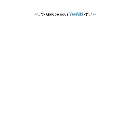
(>^_^)> Galope sous
YesWiki
<(^_^<)