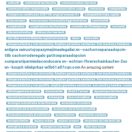
collectif
collectivité territoriale
communication low-tech
communication responsable
communication sobre
communs
composites
Compre su certificado GOETHE original alemán A1
comptabilité triple capital
Concarneau
Concarneau Cornouaille Agglomération
convivialité
coopération
coopérations territoriales
corentin de Chatelperron
curiosité
décentralisation
démarche low-tech
der über unsere Website registriert wurde
désir
désirable
desparasitados y con microchip. Amplias garantías sanitarias. Son machos y hembras. Th
enligne
vairuotojopazymejimaslegaliai
xn--cachorrosparaadopcin-
t8b
cachorroderegalo
gatitosparaadopcion
cumparatipermisdeconducere
xn--echten-fhrerscheinkaufen-2sc
xn--koupit-idiskprkaz-w3b51a67cqn.com
An amazing content
desparasitados y con microchip. Amplías garantías sanitarias. son machos y hembras. (c
desparasitados y con microchip. Amplias garantías sanitarias. Son machos y hembras. 
desparasitados y con pastilla. amplias garantías sanitarias. son macho y hembra. cont
développement produit
documenter
droit à l'erreur
dynamique territoriale
dynamiques territoriales
échanges
éco-conception
écoconception
écologie industrielle et territoriale
économie circulaire
économie de la fonctionalité
économie de la fonctionnalité
Economie sociale et solidaire
ecosystèmes
empreinte carbone
encapacitation
enjeux océan
enjeux oceans
enquetes du low-tech lab
entreprise à mission
entreprise low-tech
ess
état des lieux