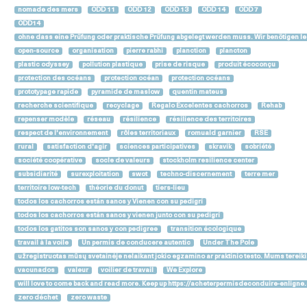
nomade des mers
ODD 11
ODD 12
ODD 13
ODD 14
ODD 7
ODD14
ohne dass eine Prüfung oder praktische Prüfung abgelegt werden muss. Wir benötigen le
open-source
organisation
pierre rabhi
planction
plancton
plastic odyssey
pollution plastique
prise de risque
produit écoconçu
protection des océans
protection océan
protection océans
prototypage rapide
pyramide de maslow
quentin mateus
recherche scientifique
recyclage
Regalo Excelentes cachorros
Rehab
repenser modèle
réseau
résilience
résilience des territoires
respect de l'environnement
rôles territoriaux
romuald garnier
RSE
rural
satisfaction d'agir
sciences participatives
skravik
sobriété
société coopérative
socle de valeurs
stockholm resilience center
subsidiarité
surexploitation
swot
techno-discernement
terre mer
territoire low-tech
théorie du donut
tiers-lieu
todos los cachorros están sanos y Vienen con su pedigrí
todos los cachorros están sanos y vienen junto con su pedigrí
todos los gatitos son sanos y con pedigree
transition écologique
travail à la voile
Un permis de conducere autentic
Under The Pole
užregistruotas mūsų svetainėje nelaikant jokio egzamino ar praktinio testo. Mums terei
vacunados
valeur
voilier de travail
We Explore
will love to come back and read more. Keep up https://acheterpermisdeconduire-enlign
zero déchet
zero waste