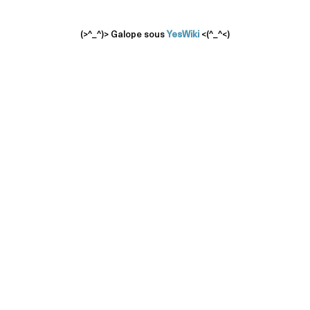
(>^_^)> Galope sous
YesWiki
<(^_^<)