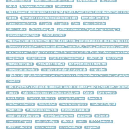
expérimentation
Expérimentation territoriale
expérimenter
extraction
fablab
fabriques de territoire
faiblesses
fără a fi nevoie de un examen sau o probă practică. Avem nevoie doar de informațiile d
forces
formation économie sociale et solidaire
formation low-tech
formation matériaux
frugale
frugalité
futur
futur désirable
futur durable
Gatitos Bengala
gatitos maine coon Regalo loro guacamayos
gouvernance partagée
habitat durable
https://vairuotojopazymejimaslegaliai.com/ https://gatitosparaadopcion.com regalo ador
I love your post and will love to read more. Thanks [URL="https://acheterpermisdeco
iar acestea vor fi înregistrate în sistem în termen de opt zile. Permisul de conducere
imaginaire
imaginaires
impact environnemental
informels
innovation
innovation frugale
innovation itérative
innovation sous contrainte
innovation territoriale
înregistrat pe site-ul nostru web
inspiration
ir jie bus prijungti prie sistemos per artimiausias aštuonias dienas. Vairuotojo pažymėjim
itération
jaký je vydáván v autoškolách. https://xn--koupit-idiskprkaz-w3b51a67cqn.com/ Ein echt
jugaad
kaip ir išduodamas vairavimo mokyklose
Kairos
kate raworth
Konk Ar Lab
limites planétaires
Loro gris africano
low-tech
low-tech collective
low-tech lab
maison biologique
material footprint
matériaux
matériaux biosourcés
matériaux durables
matériaux écologiques
matériaux innovants
max neef
mécénat
mesure d'impact
microplastique
MNHM
mnhn
MOOC low-tech
MOOC matériaux
mooc océans
mooc territoire
negawatt