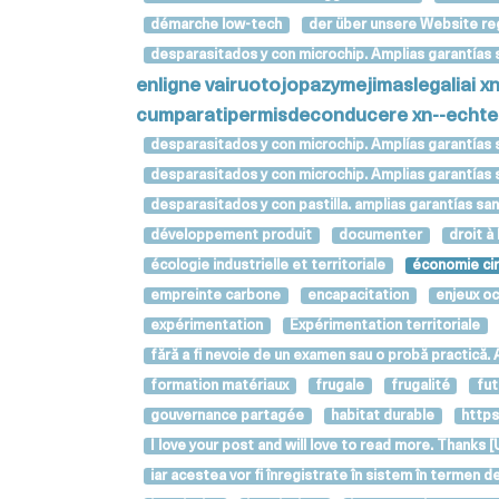
démarche low-tech
der über unsere Website re
desparasitados y con microchip. Amplias garantías s
enligne
vairuotojopazymejimaslegaliai
x
cumparatipermisdeconducere
xn--echt
desparasitados y con microchip. Amplías garantías 
desparasitados y con microchip. Amplias garantías
desparasitados y con pastilla. amplias garantías s
développement produit
documenter
droit à 
écologie industrielle et territoriale
économie cir
empreinte carbone
encapacitation
enjeux o
expérimentation
Expérimentation territoriale
fără a fi nevoie de un examen sau o probă practică
formation matériaux
frugale
frugalité
fut
gouvernance partagée
habitat durable
https
I love your post and will love to read more. Tha
iar acestea vor fi înregistrate în sistem în terme