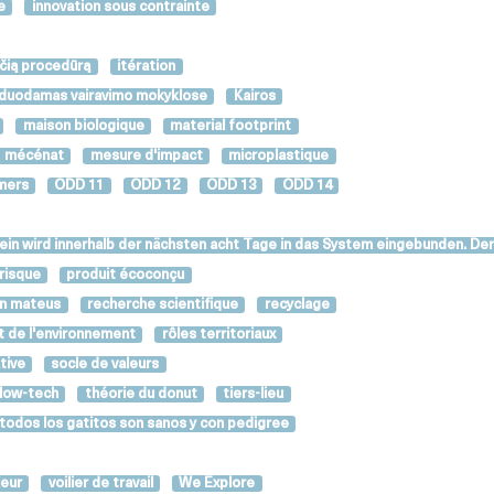
e
innovation sous contrainte
ačią procedūrą
itération
išduodamas vairavimo mokyklose
Kairos
maison biologique
material footprint
mécénat
mesure d'impact
microplastique
mers
ODD 11
ODD 12
ODD 13
ODD 14
in wird innerhalb der nächsten acht Tage in das System eingebunden. Der
 risque
produit écoconçu
in mateus
recherche scientifique
recyclage
t de l'environnement
rôles territoriaux
tive
socle de valeurs
 low-tech
théorie du donut
tiers-lieu
todos los gatitos son sanos y con pedigree
leur
voilier de travail
We Explore