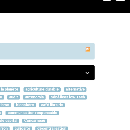
 la planète
agriculture durable
alternative
le
audit
autonomie
bénéfices low-tech
tisme
biosphère
café librairie
h
communication responsable
ple capital
Concarneau
erron
curiosité
décentralisation