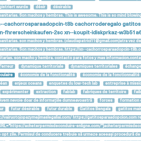
gistriert wurde
désir
désirable
anitarias. Son machos y hembras. This is awesome. This is so mind blowing 
n--cachorrosparaadopcin-t8b
cachorroderegalo
gatito
en-fhrerscheinkaufen-2sc
xn--koupit-idiskprkaz-w3b51
sanitarias. son machos y hembras. (claudiapatrici11@gmail.com)atra vez d
 sanitarias. Son machos y hembras. https://xn--cachorrosparaadopcin-t8
anitarias. son macho y hembra. contacto para fotos y mas informacion.cont
l'erreur
dynamique territoriale
dynamiques territoriales
échang
culaire
économie de la fonctionalité
économie de la fonctionnalité
céan
enjeux oceans
enquetes du low-tech lab
entreprise à missi
expérimenter
extraction
fablab
fabriques de territoire
fai
. Avem nevoie doar de informațiile dumneavoastră
forces
formation 
ur
futur désirable
futur durable
Gatitos Bengala
gatitos mai
://vairuotojopazymejimaslegaliai.com/ https://gatitosparaadopcion.com re
nks [URL="https://acheterpermisdeconduire-enligne.com/"]acheterpermisd
n de opt zile. Permisul de conducere trebuie să urmeze aceeași procedură