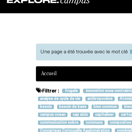
Une page a été trouvée avec le mot clé
Accueil
Filtrer :
frugale
innovation sous contraint
analyse de cycle de vie
anthropocène
Atomic
besoin
besoin de base
bien commun
bien
campus ocean
cap sizin
capitaliser
carto
communication sobre
communs
composites
Concarneau Cornouaille Agglomération
convivial