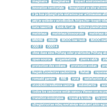
imaginaire
imaginaires
impact environnement
innovation territoriale
înregistrat pe site-ul nos
ir jie bus prijungti prie sistemos per artimiausias 
jaký je vydáván v autoškolách. https://xn--koupit-
kate raworth
Konk Ar Lab
limites planétaires
matériaux
matériaux biosourcés
matériaux d
MNHM
mnhn
MOOC low-tech
MOOC maté
ODD 7
ODD14
ohne dass eine Prüfung oder praktische Prüfung abg
open-source
organisation
pierre rabhi
pl
protection des océans
protection océan
pro
Regalo Excelentes cachorros
Rehab
repense
romuald garnier
RSE
rural
satisfaction d'a
stockholm resilience center
subsidiarité
sur
todos los cachorros están sanos y Vienen con su pe
transition écologique
travail à la voile
Un per
užregistruotas mūsų svetainėje nelaikant jokio egz