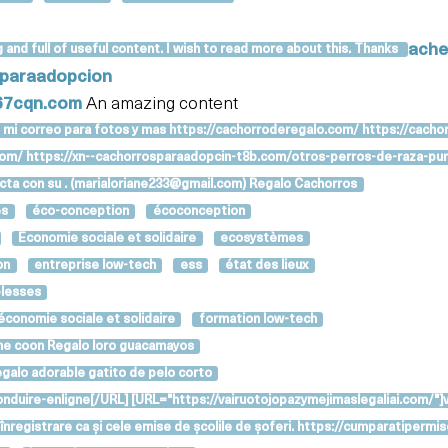
ache
and full of useful content. I wish to read more about this. Thanks
sparaadopcion
a67cqn.com
An amazing content
e mi correo para fotos y mas https://cachorroderegalo.com/ https://cacho
b.com/ https://xn--cachorrosparaadopcin-t8b.com/otros-perros-de-raza-pu
acta con su . (marialoriane233@gmail.com) Regalo Cachorros
es
éco-conception
écoconception
Economie sociale et solidaire
ecosystèmes
on
entreprise low-tech
ess
état des lieux
blesses
économie sociale et solidaire
formation low-tech
ne coon Regalo loro guacamayos
galo adorable gatito de pelo corto
econduire-enligne[/URL] [URL="https://vairuotojopazymejimaslegaliai.co
 de înregistrare ca și cele emise de școlile de șoferi. https://cumparat