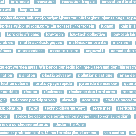
al
informels
innovation
innovation frugale
innovation itérativ
tru web
inspiration
aštuonias dienas. Vairuotojo pažymėjimas turi būti registruojamas pagal tą p
idiskprkaz-w3b51a67cqn.com/ Ein echter Führerschein
jugaad
kaip ir 
Loro gris africano
low-tech
low-tech collective
low-tech lab
urables
matériaux écologiques
matériaux innovants
max neef
riaux
mooc océans
mooc territoire
negawatt
nomade des 
elegt werden muss. Wir benötigen lediglich Ihre Daten und der Führersche
anction
plancton
plastic odyssey
pollution plastique
prise de
tection océans
prototypage rapide
pyramide de maslow
quent
r modèle
réseau
résilience
résilience des territoires
respec
gir
sciences participatives
skravik
sobriété
société coopéra
exploitation
swot
techno-discernement
terre mer
territoire
digrí
todos los cachorros están sanos y vienen junto con su pedigrí
mis de conducere autentic
Under The Pole
amino ar praktinio testo. Mums tereikia jūsų duomenų
vacunados
va