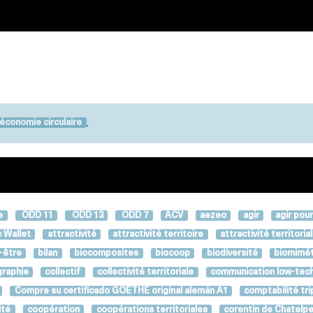
.
économie circulaire
e
ODD 11
ODD 13
ODD 7
ACV
aezeo
agir
agir pour
 Wallet
attractivité
attractivité territoire
attractivité territoria
-être
bilan
biocomposites
biocoop
biodiversité
biomimé
graphie
collectif
collectivité territoriale
communication low-tec
Compre su certificado GOETHE original alemán A1
comptabilité tri
ité
coopération
coopérations territoriales
corentin de Chatelp